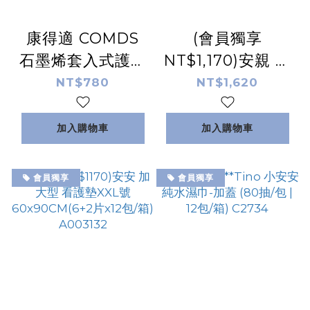
康得適 COMDS
(會員獨享
石墨烯套入式護膝
NT$1,170)安親 輕
VU-7S04
鬆好固定看護墊
NT$780
NT$1,620
XXL號
60x90CM(9片
加入購物車
加入購物車
x12包/箱) C02301
會員獨享
會員獨享