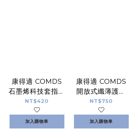
康得適 COMDS
康得適 COMDS
石墨烯科技套指護
開放式纖薄護膝
腕 WO-304
VU-703
NT$420
NT$750
加入購物車
加入購物車