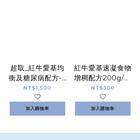
超取_紅牛愛基均
紅牛愛基速凝食物
衡及糖尿病配方-3
增稠配方200g/罐
公斤袋裝(會員獨
(會員獨享$250)
NT$1,500
NT$300
享$1200)
加入購物車
加入購物車