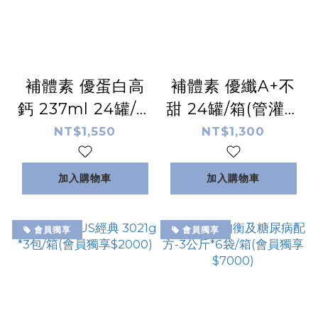
補體素 優蛋白高
補體素 優纖A+不
鈣 237ml 24罐/箱
甜 24罐/箱(管灌適
(原味)(宅配免運，
用)(會員獨享
NT$1,550
NT$1,300
無外島及偏遠區域
NT$1180)
寄送)
加入購物車
加入購物車
會員獨享
會員獨享