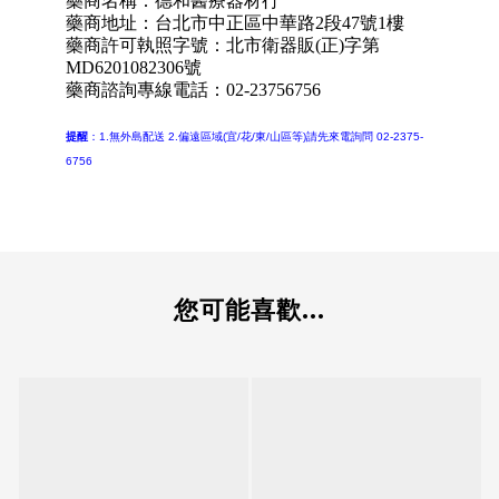
藥商名稱：德和醫療器材行
藥商地址：台北市中正區中華路2段47號1樓
藥商許可執照字號：北市衛器販(正)字第
MD6201082306號
藥商諮詢專線電話：02-23756756
提醒
：1.無外島配送 2.
偏遠區域(宜/花/東/山區等)請先來電詢問 02-2375-
6756
您可能喜歡...