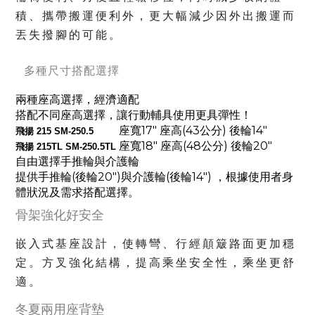
積、攜帶搬運便利外，更大幅減少因外出搬運而
丟失撥腳的可能。
多種尺寸搭配選擇
兩種座高選擇，經濟適配
搭配不同座高選擇，讓行動輔具使用更具彈性！
座寬17" 座高(43公分) 後輪14"
飛揚 215
SM-250.5
座寬18" 座高(48公分) 後輪20"
飛揚 215
TL
SM-250.5TL
自由選擇手推輪與介護輪
提供手推輪(後輪20")與介護輪(後輪14") ，根據使用者身
體狀況及需求搭配選擇。
骨架強化好安全
嵌入式基座設計，使轉彎、行經顛簸路面更加穩
定。方叉強化結構，提高乘坐安全性，乘坐更舒
適。
冬夏兩用座背墊