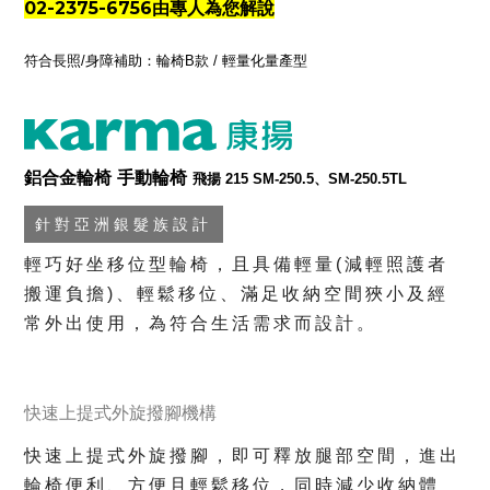
02-2375-6756由專人為您解說
符合長照/身障補助：輪椅B款 / 輕量化量產型
鋁合金輪椅 手動輪椅
飛揚 215
SM-250.5、SM-250.5TL
針對亞洲銀髮族設計
輕巧好坐移位型輪椅，且具備輕量(減輕照護者
搬運負擔)、輕鬆移位、滿足收納空間狹小及經
常外出使用，為符合生活需求而設計。
快速上提式外旋撥腳機構
快速上提式外旋撥腳，即可釋放腿部空間，進出
輪椅便利、方便且輕鬆移位，同時減少收納體