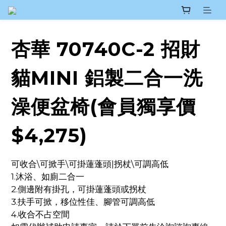
杏華 70740C-2 招財
貓MINI 鋁製二合一洗
澡便盆椅(會員獨享價
$4,275)
可收合\可掀手\可掛蓮蓬頭|拐杖\可調高低
1.沐浴、如廁二合一
2.側邊附有掛孔，可掛蓮蓬頭或拐杖
3.扶手可掀，移位性佳、腳管可調高低
4.收合不占空間