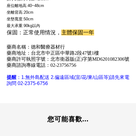
座位離地高:40~48cm
坐離背高:20cm
坐墊寬度:50cm
最大承重:90kg以內
保固：正常使用情況，
主體保固一年
藥商名稱：德和醫療器材行
藥商地址：台北市中正區中華路2段47號1樓
藥商許可執照字號：北市衛器販(正)字第MD6201082306號
藥商諮詢專線電話：02-23756756
提醒
：1.無外島配送 2.
偏遠區域(宜/花/東/山區等)請先來電
詢問 02-2375-6756
您可能喜歡...