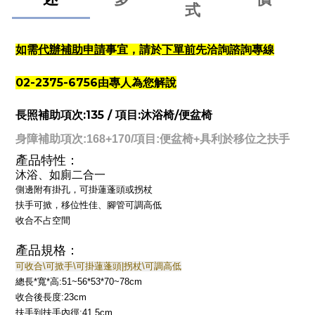
式
代辦補助申請
下單前
如需
事宜，請於
先洽詢諮詢專線
02-2375-6756由專人為您解說
長照補助項次:135 / 項目:沐浴椅/便盆椅
身障補助項次:168+170/項目:便盆椅+具利於移位之扶手
產品特性：
沐浴、如廁二合一
側邊附有掛孔，可掛蓮蓬頭或拐杖
扶手可掀，移位性佳、腳管可調高低
收合不占空間
產品規格：
可收合\可掀手\可掛蓮蓬頭|拐杖\可調高低
總長*寬*高:51~56*53*70~78cm
收合後長度:23cm
扶手到扶手內徑:41.5cm