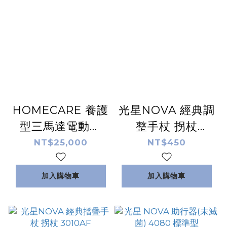
HOMECARE 養護
光星NOVA 經典調
型三馬達電動床
整手杖 拐杖
HC-13EP 塑鋼款
B2060
NT$25,000
NT$450
加入購物車
加入購物車