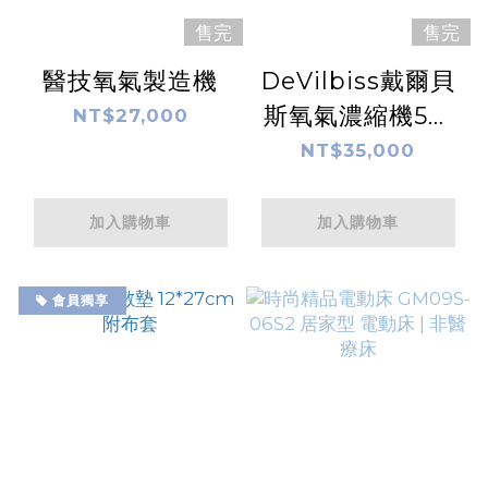
售完
售完
醫技氧氣製造機
DeVilbiss戴爾貝
斯氧氣濃縮機5公
NT$27,000
升(靜音款)
NT$35,000
加入購物車
加入購物車
會員獨享